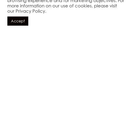
browsing experience and for marketing objectives. For
more information on our use of cookies, please visit
our Privacy Policy.
Accept
БРОНИРОВАТЬ СЕЙЧАС
ОСОБЕННОСТИ
Просторные номера Люкс с ванной на
открытой террасе и видом на…
2
58 m
РАЗМЕР ВИЛЛЫ :
2+ человека
РАЗМЕЩЕНИЕ :
СМОТРЕТЬ УДОБСТВА